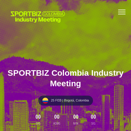
SPORTBIZ Colombia Industry
Meeting
25 FEB
| Bogotá, Colombia
00
00
00
00
DIAS
HORAS
MIN
SEG